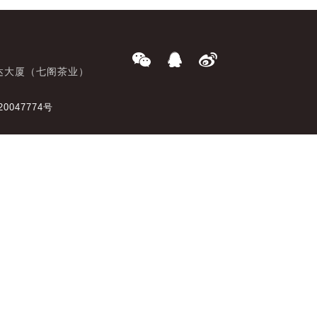
达大厦（七阁茶业）
20047774号