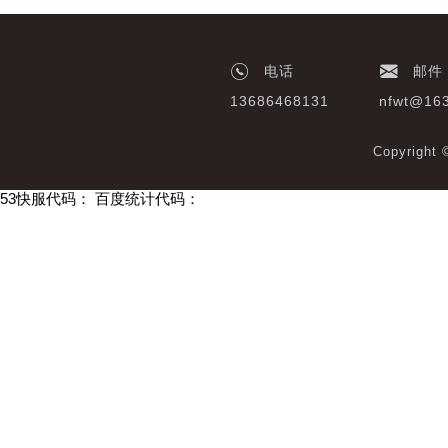
电话
邮件
13686468131
nfwt@16
Copyrigh
53快服代码：
百度统计代码：