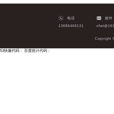
电话
邮件
13686468131
nfwt@16
Copyrigh
53快服代码：
百度统计代码：