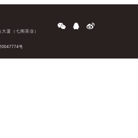
达大厦（七阁茶业）
20047774号