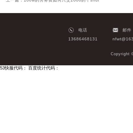
上一篇：100w的劳务费如何只交2000的个shui
电话
邮件
13686468131
nfwt@16
Copyrigh
53快服代码：
百度统计代码：