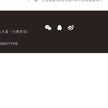
下一篇：公转私的zui安全的7种方法你知道吗？
达大厦（七阁茶业）
20047774号