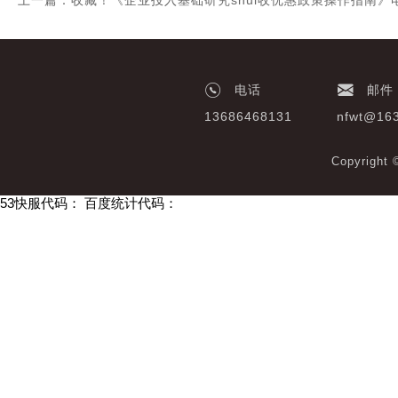
上一篇：收藏！《企业投入基础研究shui收优惠政策操作指南》
电话
邮件
13686468131
nfwt@16
Copyrigh
53快服代码：
百度统计代码：