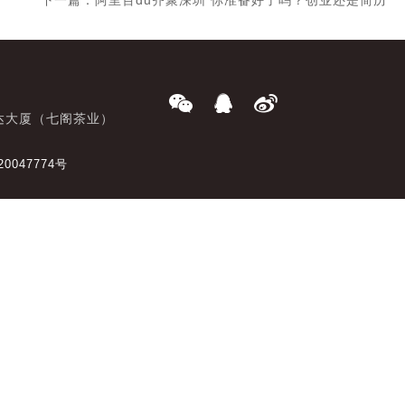
下一篇：阿里百du齐聚深圳 你准备好了吗？创业还是简历
达大厦（七阁茶业）
20047774号