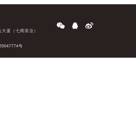
达大厦（七阁茶业）
20047774号