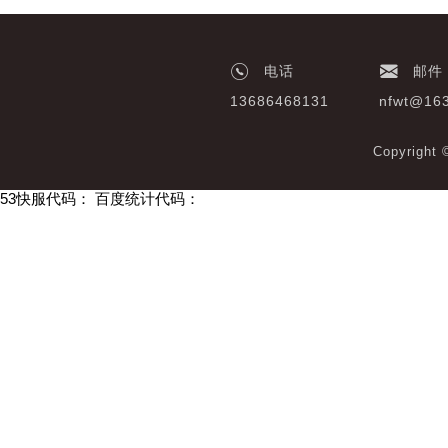
电话
邮件
13686468131
nfwt@16
Copyrigh
53快服代码：
百度统计代码：