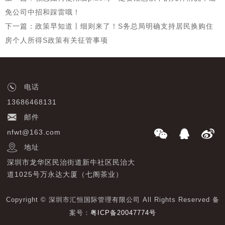
免公司中招和踩雷哦！
下一篇：政策早知道丨细则来了！S务总局明确支持居民换购住
房个人所得S政策有关征管事项
电话
13686468131
邮件
nfwt@163.com
地址
深圳市龙华区民治街道新牛社区民治大
道1025号万永达大厦（七阁茶业）
Copyright © 深圳市汇恒国际管理有限公司 All Rights Reserved 备
案号：
粤ICP备20047774号