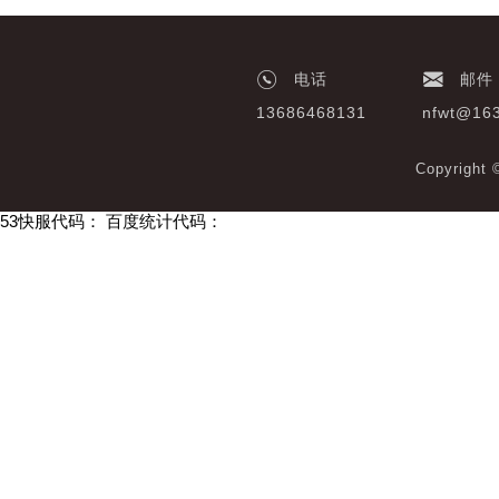
电话
邮件
13686468131
nfwt@16
Copyrigh
53快服代码：
百度统计代码：