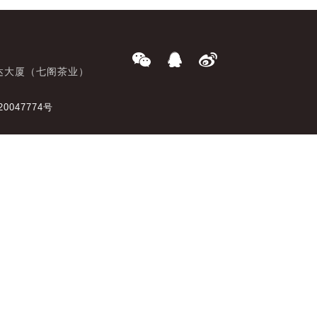
达大厦（七阁茶业）
20047774号