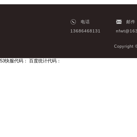
电话
邮件
13686468131
nfwt@16
Copyrigh
53快服代码：
百度统计代码：