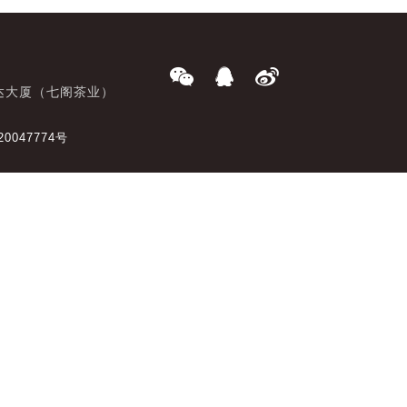
达大厦（七阁茶业）
20047774号