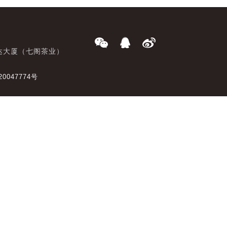
达大厦（七阁茶业）
20047774号