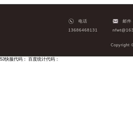
电话
邮件
13686468131
nfwt@16
Copyrigh
53快服代码：
百度统计代码：